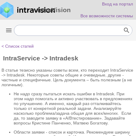
Вход на портал
IntraVision
Все возможности системы
menu
search
< Список статей
IntraService -> Intradesk
В статье тезисно указаны советы всем, кто переходит IntraService
-> Intradesk. Некоторые советы общие и очевидные, другие -
частные и специфичные. Цель документа – быть полезным (а не
логичным).
Не надо сразу пытаться искать ошибки в Intradesk. При
этом надо помогать и активно участвовать в предложениях
по улучшению. А именно, каждый раз отталкивайтесь
только от конкретной реальной задачи. Анализируйте
насколько проблема/задача общая для всех/многих. Если
да, то заводите заявку в «A/Bтестирование». Задавайте
вопросы Кристине Панченко, Матвею Богатову.
Области заявки - список и карточка. Рекомендуем ширину