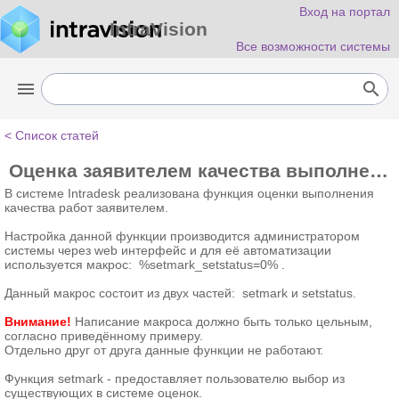
Вход на портал
IntraVision
Все возможности системы
menu
search
< Список статей
Оценка заявителем качества выполнения работ (оценка заявки)
В системе Intradesk реализована функция оценки выполнения
качества работ заявителем.
Настройка данной функции производится администратором
системы через web интерфейс и для её автоматизации
используется макрос:
%setmark_setstatus=0% .
Данный макрос состоит из двух частей: setmark и setstatus.
Внимание!
Написание макроса должно быть только цельным,
согласно приведённому примеру.
Отдельно друг от друга данные функции не работают.
Функция setmark - предоставляет пользователю выбор из
существующих в системе оценок.