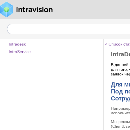
Intradesk
< Список ста
IntraService
Intra
В данной 
для того,
заявок че
Для м
Под п
Сотру
Например,
исполните
Мы рекоме
(ClientUs