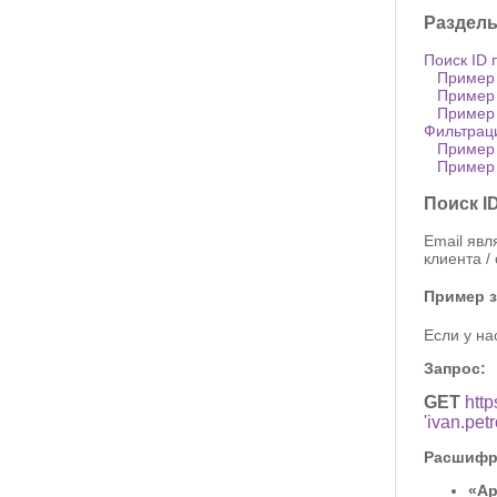
Разделы
Поиск ID 
Пример 
Пример 
Пример 
Фильтраци
Пример
Пример 
Поиск ID
Email явл
клиента /
Пример за
Если у на
Запрос:
GET
htt
'ivan.pet
Расшифро
«Ap