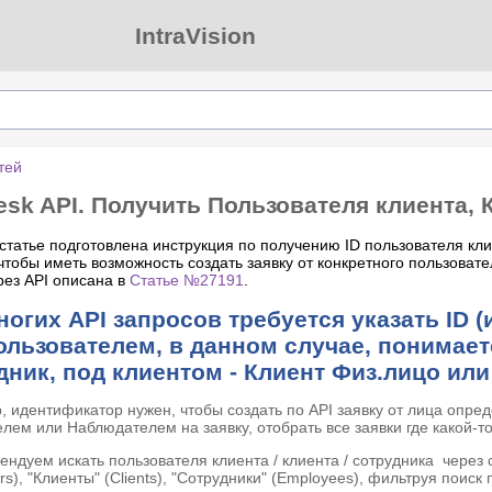
IntraVision
тей
Desk API. Получить Пользователя клиента, 
статье подготовлена инструкция по получению ID п
ользователя кли
 чтобы иметь возможность создать заявку от конкретного п
ользовате
рез API описана в
Статье №27191
.
ногих
API
запросов требуется указать
ID
(
ользователем, в данном случае, понимает
дник, под клиентом - Клиент Физ.лицо ил
 идентификатор нужен, чтобы создать по API заявку от лица опре
лем или Наблюдателем на заявку, отобрать все заявки где какой-т
ндуем искать пользователя клиента / клиента / сотрудника через
ers), "Клиенты" (Clients), "Сотрудники" (Employees), фильтруя поиск