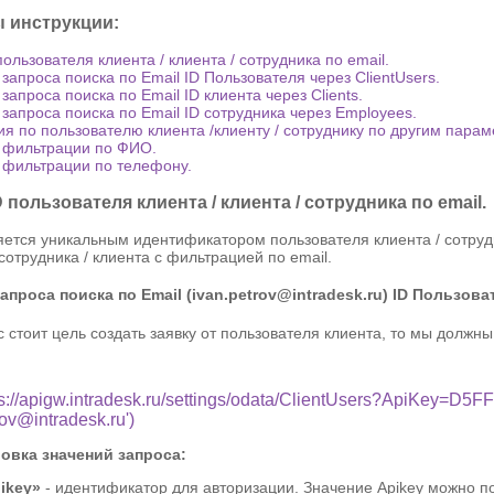
 инструкции:
пользователя клиента / клиента / сотрудника по email.
запроса поиска по Email ID Пользователя через ClientUsers.
запроса поиска по Email ID клиента через Clients.
запроса поиска по Email ID сотрудника через Employees.
я по пользователю клиента /клиенту / сотруднику по другим парам
 фильтрации по ФИО.
фильтрации по телефону.
 пользователя клиента / клиента / сотрудника по email.
яется уникальным идентификатором пользователя клиента / сотруд
 сотрудника / клиента с фильтрацией по email.
проса поиска по Email (ivan.petrov@intradesk.ru) ID Пользоват
с стоит цель создать заявку от пользователя клиента, то мы должны
ps://apigw.intradesk.ru/settings/odata/ClientUsers?ApiKey=
rov@intradesk.ru')
вка значений запроса:
ikey»
- идентификатор для авторизации. Значение Apikey можно по