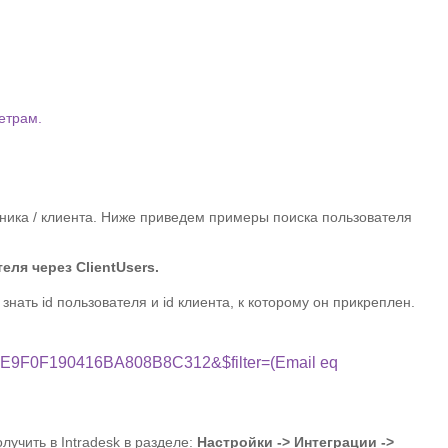
етрам.
ника / клиента. Ниже приведем примеры поиска пользователя
еля через ClientUsers.
 знать id пользователя и id клиента, к которому он прикреплен.
D5FFE9F0F190416BA808B8C312&$filter=(Email eq
лучить в Intradesk в разделе:
Настройки -> Интеграции ->