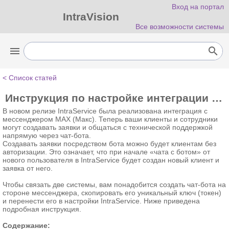
Вход на портал
IntraVision
Все возможности системы
menu
search
< Список статей
Инструкция по настройке интеграции Max с IntraService.
В новом релизе IntraService была реализована интеграция с
мессенджером MAX (Макс). Теперь ваши клиенты и сотрудники
могут создавать заявки и общаться с технической поддержкой
напрямую через чат-бота.
Создавать заявки посредством бота можно будет клиентам без
авторизации. Это означает, что при начале
«
чата с ботом» от
нового пользователя в IntraService будет создан новый клиент и
заявка от него.
Чтобы связать две системы, вам понадобится создать чат-бота на
стороне мессенджера, скопировать его уникальный ключ (токен)
и перенести его в настройки IntraService. Ниже приведена
подробная инструкция.
Содержание: