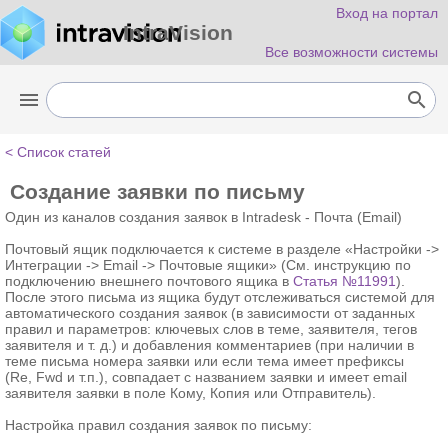
Вход на портал
IntraVision
Все возможности системы
menu
search
< Список статей
Создание заявки по письму
Один из каналов создания заявок в Intradesk -
Почта (Email)
Почтовый ящик подключается к системе в разделе «Настройки ->
Интеграции -> Email -> Почтовые ящики» (См. инструкцию по
подключению внешнего почтового ящика в
Статья №11991
).
После этого письма из ящика будут отслеживаться системой для
автоматического создания заявок (в зависимости от заданных
правил и параметров: ключевых слов в теме, заявителя, тегов
заявителя и т. д.) и добавления комментариев (при наличии в
теме письма номера заявки или если тема имеет префиксы
(Re,
Fwd и т.п.), совпадает с названием заявки и имеет email
заявителя заявки в поле Кому, Копия или
Отправитель
).
Настройка правил создания заявок по письму: