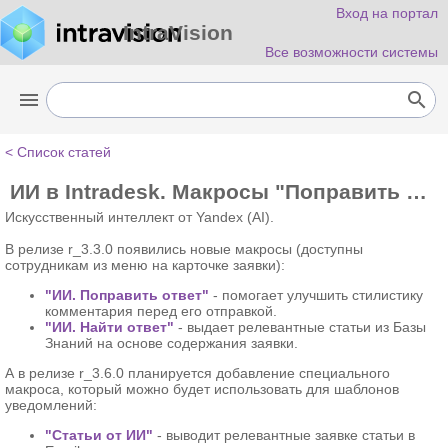
Вход на портал
IntraVision
Все возможности системы
menu
search
< Список статей
ИИ в Intradesk. Макросы "Поправить ответ" и "Найти ответ" на заявке. Макрос "Статьи от ИИ" для уведомлений
Искусственный интеллект от Yandex (AI).
В релизе r_3.3.0 появились новые макросы (доступны
сотрудникам из меню на карточке заявки)
:
"ИИ. Поправить ответ"
- помогает улучшить стилистику
комментария перед его отправкой.
"ИИ. Найти ответ"
- выдает релевантные статьи из Базы
Знаний на основе содержания заявки.
А в релизе r_3.6.0 планируется добавление специального
макроса, который можно будет использовать для шаблонов
уведомлений:
"Статьи от ИИ"
- выводит релевантные заявке статьи в